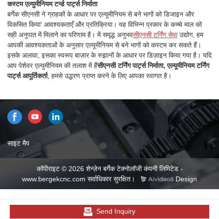
कस्टम एल्युमीनियम टर्न्ड पार्ट्स निर्माता
तनाव और अवशिष्ट गर्मी में कटौती जैसे
बर्गेक सीएनसी ने ग्राहकों के आधार पर एल्यूमीनियम से बने भागों को डिजाइन और
कारकों से प्रभावित भागों के प्रसंस्करण
विकसित किया' आवश्यकताएँ और प्रतिक्रिया। यह विभिन्न प्रकार के कच्चे माल को
की गुणवत्ता की गारंटी देना कठिन है
सही अनुपात में मिलाने का परिणाम है। में समृद्ध अनुभव
सीएनसी टर्निंग सेवा
उद्योग, हम
आपकी आवश्यकताओं के अनुसार एल्यूमीनियम से बने भागों को कस्टम कर सकते हैं।
इसके अलावा, इसका स्वरूप बाज़ार के रुझानों के आधार पर डिज़ाइन किया गया है। यदि
आप पेशेवर एल्युमीनियम की तलाश में हैं
सीएनसी टर्निंग पार्ट्स निर्माता, एल्यूमीनियम टर्निंग
पार्ट्स आपूर्तिकर्ता
, हमसे उद्धरण प्राप्त करने के लिए आपका स्वागत है।
साइट मैप
कॉपीराइट © 2026 शेन्ज़ेन बर्गेक टेक्नोलॉजी कंपनी लिमिटेड -
www.bergekcnc.com सर्वाधिकार सुरक्षित।
Design
Send Inquiry