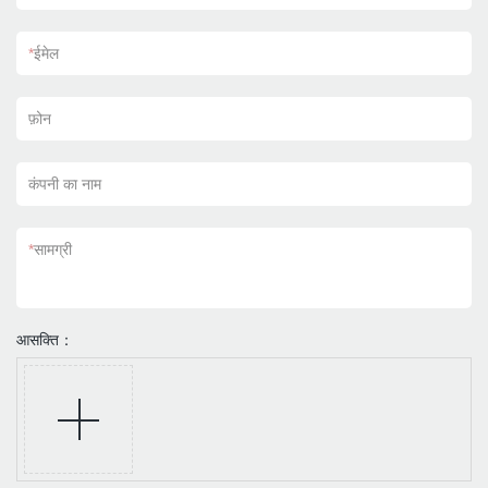
*
ईमेल
फ़ोन
कंपनी का नाम
*
सामग्री
आसक्ति：