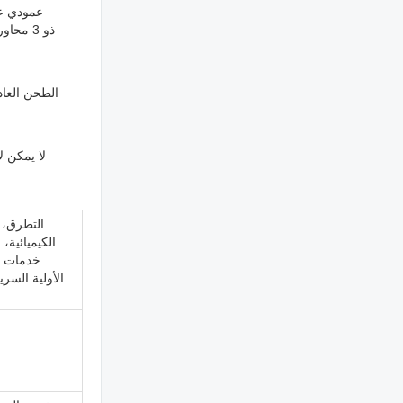
عمودي عل
التطرق، ا
الكيميائية، 
خدمات ال
الأولية السر