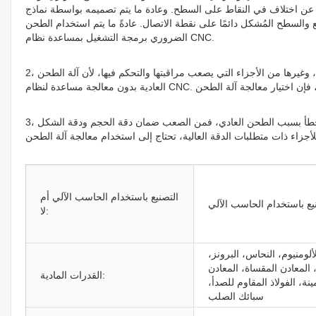
ة عن اختلاف في النقاط على السطح. وعادة ما يتم تصميمه بواسطة نماذج
دائمًا على نقطة الاتصال. عادةً ما يتم استخدام الطحن CNC ذو 3 محاور لمعالجة أسطح الأجزاء لأنه من
الضروري برمجة التشغيل بمساعدة نظام CNC.
2، الطحن العادي الذي يصعب معالجة هيكل الأجزاء: بالنسبة للحجم، ووضع العلامات، والكشف، وغيرها من الأجزاء التي يصعب مراقبتها والتحكم فيها، لأن آلة الطحن
3، لا يمكن لآلة الطحن العادية تحقيق الدقة والدقة: نظرًا لوجود عوامل بشرية ناجمة عن الخطأ بسبب الطحن العادي، فمن الصعب ضمان دقة الحجم ودقة الشكل
التصنيع باستخدام الحاسب الآلي أم
يع باستخدام الحاسب الآلي
لا:
ألومنيوم، النحاس، البرونز،
المعادن المقساة، المعادن
القدرات المادية:
مينة، الفولاذ المقاوم للصدأ،
سبائك الصلب