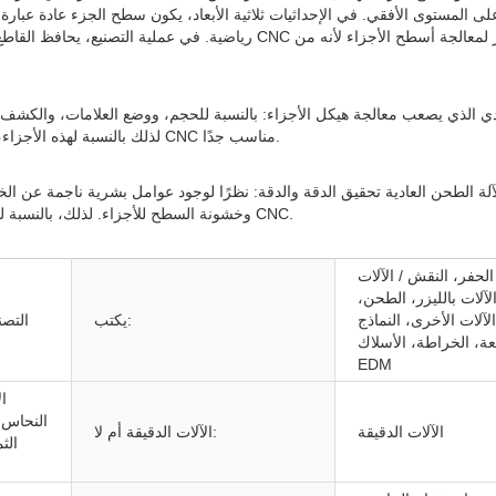
ى المستوى الأفقي. في الإحداثيات ثلاثية الأبعاد، يكون سطح الجزء عادة عبار
رياضية. في عملية التصنيع، يحافظ القاطع والسطح المُشكل 
العادية بدون معالجة مساعدة لنظام CNC. لذلك بالنسبة لهذه الأجزاء، فإن اختيار معالجة آلة الطحن CNC مناسب جدًا.
وخشونة السطح للأجزاء. لذلك، بالنسبة للأجزاء ذات متطلبات الدقة العالية، تحتاج إلى استخدام معالجة آلة الطحن CNC.
لحفر، النقش / الآلات
الآلات بالليزر، الطحن،
آلات الأخرى، النماذج
يكتب:
التصن
يعة، الخراطة، الأسلاك
EDM
ال
النحاس، 
الآلات الدقيقة
الآلات الدقيقة أم لا:
الث