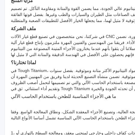
مزايا المنتج
يتانيوم عالي الجودة، مما يضمن القوة والمتانة ومقاومة التآكل. تم تصميم
ف الصناعات مثل الطيران والسيارات والطب وغيرها. بفضل قوتها الفائقة
ملف الشركة
في شركتنا، نحن متخصصون في تصنيع قطع غيار الآلات CNC عالية الجودة من التيتانيوم. مع سنوات من الخبرة في مجال الهندسة الدقيقة والتكنولوجيا المتطورة، نضمن
 المهندسين والفنيين المهرة ملتزمون بإنتاج قطع غيار آلية CNC من الدرجة الأولى تتجاوز توقعات الصناعة. نحن
ا أن يثقوا بأنهم عندما يختارون الأجزاء المتينة المصنوعة من التيتانيوم
لماذا تختارنا؟
في Tough Titanium، نحن متخصصون في توفير أجزاء عالية الجودة مُشكَّلة باستخدام الحاسب الآلي مصنوعة من مواد التيتانيوم الأكثر متانة وموثوقية. بفضل سنوات
ثوقية. تضمن منشأة التصنيع الحديثة لدينا وفريق من المهنيين المهرة أن
المصنعة باستخدام الحاسب الآلي والتي تم تصميمها لتحمل أصعب الظروف
ما هي الأجزاء المناسبة للطحن باستخدام الحاسب الآلي
ة العالية، وتصنيع الأجزاء المعقدة الشكل، ونطاق المعالجة الواسع. وفقا
1، كفاف المنحنى أو سطح أجزاء الهيكل المعقدة: أجزاء من كفاف منحنى الطائرة، أي أجزاء ذات كفاف داخلي وخارجي لمنحنى معقد، ومعالجة السطح بالتوازي أو