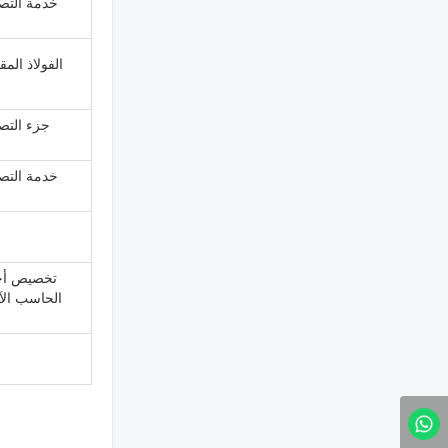
خدمة التص
الفولاذ المق
جزء التص
خدمة التص
تخصيص أجز
الحاسب الآ