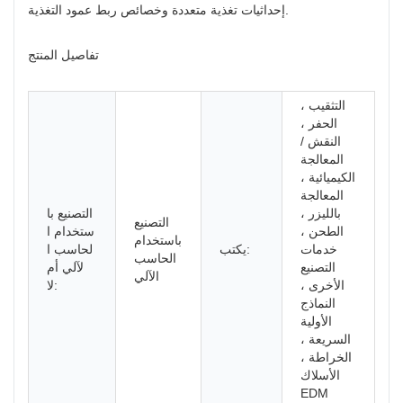
إحداثيات تغذية متعددة وخصائص ربط عمود التغذية.
تفاصيل المنتج
التثقيب ،
الحفر ،
النقش /
المعالجة
الكيميائية ،
المعالجة
بالليزر ،
التصنيع با
التصنيع
الطحن ،
ستخدام ا
باستخدام
خدمات
يكتب:
لحاسب ا
الحاسب
التصنيع
لآلي أم
الآلي
الأخرى ،
لا:
النماذج
الأولية
السريعة ،
الخراطة ،
الأسلاك
EDM