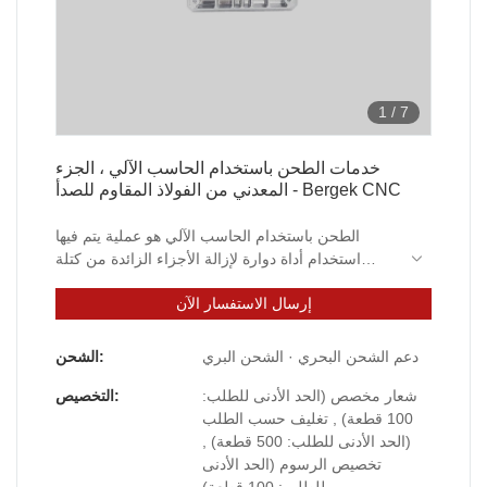
1
/
7
خدمات الطحن باستخدام الحاسب الآلي ، الجزء
المعدني من الفولاذ المقاوم للصدأ - Bergek CNC
الطحن باستخدام الحاسب الآلي هو عملية يتم فيها
استخدام أداة دوارة لإزالة الأجزاء الزائدة من كتلة
المواد حتى يتم تشكيل الشكل المخصص المطلوب.
إرسال الاستفسار الآن
بالإضافة إلى ذلك ، يمكن لطحن CNC أن يلبي متطلبات
التسامح الصارمة للأجزاء ، بينما يتم تصنيع الأجزاء
المعقدة للغاية. يمكن إنتاج الطحن باستخدام الحاسب
دعم الشحن البحري · الشحن البري
الشحن:
الآلي من خلال التحول والتحسين المستمر لتلبية
شعار مخصص (الحد الأدنى للطلب:
التخصيص:
المتطلبات الصارمة للأجزاء الدقيقة للصناعة القاسية
100 قطعة) , تغليف حسب الطلب
اليوم.
(الحد الأدنى للطلب: 500 قطعة) ,
تخصيص الرسوم (الحد الأدنى
للطلب: 100 قطعة)