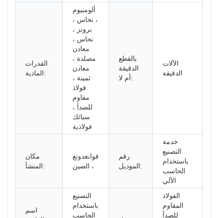
ألومنيوم
، نحاس ،
برونز ،
نحاس ،
معادن
بالقطع
مصلدة ،
الآلات
القدرات
الدقيقة
معادن
الدقيقة
المادية:
أم لا:
ثمينة ،
فولاذ
مقاوم
للصدأ ،
سبائك
فولاذية
خدمة
التصنيع
رقم
قوانغدونغ
مكان
باستخدام
الموديل:
، الصين
المنشأ:
الحاسب
الآلي
الفولاذ
التصنيع
المقاوم
باستخدام
اسم
للصدأ
الحاسب