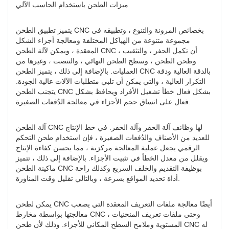
ميزات الطحن باستخدام الحاسب الآلي
يتميز تطبيق الطحن CNC بخصائص المرونة والتنوع ، وتطبيقه في
مجموعة متنوعة من الهياكل المختلفة ومعالجة أجزاء الشكل
المعقدة ، ويمكن لآلة الطحن CNC أن تكمل الحفر ، والتثقيب ،
وطحن الطحن ، وسطح الطحن النهائي ، والتنصت ، وغيرها من
العمليات. بالإضافة إلى ذلك ، يتميز الطحن CNC بالدقة العالية ودقة
التكرار العالية ، والتي يمكن أن تلبي متطلبات الآلات عالية الجودة.
يتجنب الطحن CNC بشكل فعال خطأ تشغيل الأفراد ويحافظ بشكل
فعال على اتساق حجم الأجزاء في معالجة الدُفعات الصغيرة.
آلة الطحن CNC لها وظائف آلة الحفر وآلة الحفر. في خط الإنتاج
للعديد من الأصناف والدُفعات الصغيرة ، فإن استخدام طحن التحكم
الرقمي يجعل عملية المعالجة مركزية ، مما يحسن كفاءة الإنتاج
ويقلل من معدل الخطأ في تثبيت الأجزاء. بالإضافة إلى ذلك ، تتميز
ماكينة الطحن CNC بوظيفة التقديم والخلف السريع وكذلك راحة
أداة تحديد المواقع بسرعة ، وبالتالي تقليل وقت المناورة.
يمكن لطحن CNC أيضًا معالجة ملفات التعريف المعقدة التي يصعب
معالجتها بواسطة مخارط CNC ، وحتى ملفات تعريف المنحنيات
المستوية وملامح السطح المكاني للأجزاء. وذلك لأن طحن CNC له