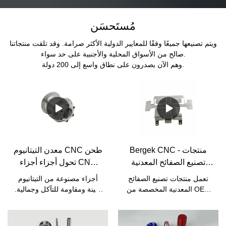
مُستَحسَن
ويتم تصنيعها جميعًا وفقًا للمعايير الدولية الأكثر صرامة. وقد تلقت منتجاتنا
صالح من الأسواق المحلية والأجنبية على حد سواء.
وهم الآن يصدرون على نطاق واسع إلى 200 دولة.
Bergek CNC - منتجات
معدن التيتانيوم CNC طحن
تصنيع الصفائح المعدنية
تحول أجزاء أجزاء CNC
المخصصة من OEM تعمل
التيتانيوم
تعمل منتجات تصنيع الصفائح
أجزاء مصنوعة من التيتانيوم
التصنيع الدقة من الألومنيوم
المعدنية المخصصة من OEM
متينة ومقاومة للتآكل وجمالية.
النحاسي المجلفن
على دقة التصنيع ، أجزاء ختم
هذه الصفات تمنحهم تطبيقات
الفولاذ المقاوم للصدأ والنحاس
في مجموعة متنوعة من
المجلفن والألومنيوم ، دمج
الصناعات.