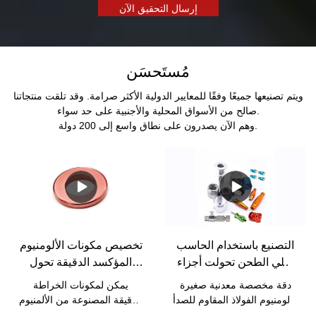
إرسال التحقيق الآن
مُستَحسَن
ويتم تصنيعها جميعًا وفقًا للمعايير الدولية الأكثر صرامة. وقد تلقت منتجاتنا
صالح من الأسواق المحلية والأجنبية على حد سواء.
وهم الآن يصدرون على نطاق واسع إلى 200 دولة.
التصنيع باستخدام الحاسب
تخصيص مكونات الألومنيوم
الآلي الطحن تحولت أجزاء
المؤكسد الدقيقة تحول
ميكانيكية خدمة النموذج
أجزاء CNC - Bergek CNC
دقة مخصصة معدنية صغيرة
يمكن لمكونات الخراطة
الأولي
الألومنيوم الفولاذ المقاوم للصدأ
الدقيقة المصنوعة من الألمنيوم
التصنيع باستخدام الحاسب الآلي
المؤكسد أن تحافظ على قدرة