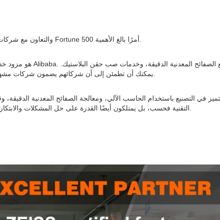
في سوق اليوم، يعد اختيار الشركات المصنعة التي حصلت على شهادة ISO والتعاون مع شركات Fortune 500 أمرًا بالغ الأهمية.
بالتعاون مع BERGEK، يمكنك أن تطمئن إلى أن شركائهم يضمون شركات مشهورة عالميًا، والتي تثبت قوتها واحترافيتها بشكل كامل.
التقنية فحسب، بل يمتلكون أيضًا القدرة على حل المشكلات والابتكار. توفر خبرتهم الغنية للعملاء ضمانات بإمكانية إكمال كل مشروع بدقة وكفاءة.