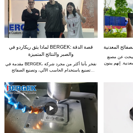
فائح المعدنية
لماذا يثق ريكاردو في BERGEK: قصة الدقة
والصبر والنتائج المتميزة
يبحث عن مصنع
دنية. إنهم يبنون
مقدمة في BERGEK، نفخر بأننا أكثر من مجرد شركة
 يعتبر تشطيب
تصنيع باستخدام الحاسب الآلي، وتصنيع الصفائح
المعدنية، وصب البلاستيك بالحقن، بل نسعى جاهدين
لنكون شريكًا موثوقًا به لكل عميل. مؤخرًا، تلقينا رسالة
بريد إلكتروني صادقة من ريكاردو، أحد عملائنا الكرام.
لم تعبر رسالته عن تقديره لعملنا فحسب، بل سلطت
الضوء أيضًا على الثقة التي يضعها في فريقنا.