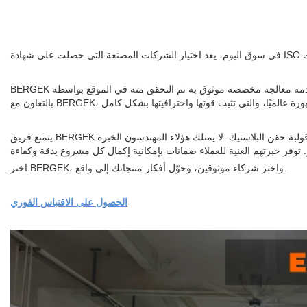
BERGEK هو مزود خدمة معالجة مخصصة موثوق به تم التحقق منه في الموقع بواسطة Alibaba. يعدون بتقديم خدمات التصنيع باستخدام الحاسب الآلي عالية الجودة، وتصنيع الصفائح المعدنية الدقيقة، وخدمات صب حقن البلاستيك.
يتمتع فريق BERGEK الهندسي المحترف بأكثر من 15 عامًا من الخبرة العملية الغنية، مع الأداء المتميز في التصنيع باستخدام الحاسب الآلي، ومعالجة الصفائح المعدنية الدقيقة، وقولبة حقن البلاستيك. لا يمتلك هؤلاء المهندسون الخبرة
اختر BERGEK، واختر شركاء موثوقين، وحوّل أفكار منتجاتك إلى واقع.
الحصول على الاقتباس الفوري