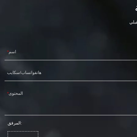
اسم
هاتفواتساب/سكايب
المحتوى
المرفق: